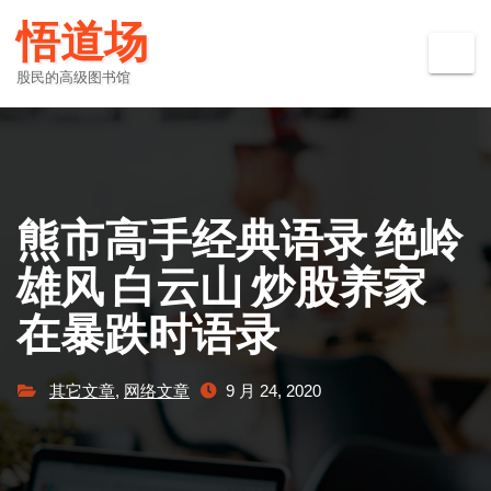
Skip
悟道场
to
content
股民的高级图书馆
熊市高手经典语录 绝岭
雄风 白云山 炒股养家
在暴跌时语录
其它文章
,
网络文章
9 月 24, 2020