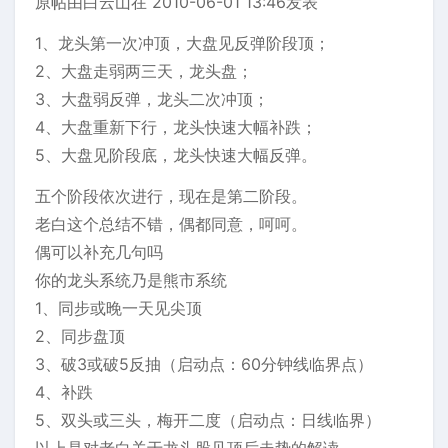
原帖由白云山在 2010-06-01 13:46发表
1、龙头第一次冲顶，大盘见反弹阶段顶；
2、大盘走弱两三天，龙头盘；
3、大盘弱反弹，龙头二次冲顶；
4、大盘重新下行，龙头快速大幅补跌；
5、大盘见阶段底，龙头快速大幅反弹。
五个阶段依次进行，现在是第二阶段。
老白这个总结不错，偶都同意，呵呵。
偶可以补充几句吗
你的龙头系统乃是熊市系统
1、同步或晚一天见尖顶
2、同步盘顶
3、破3或破5反抽（启动点：60分钟线临界点）
4、补跌
5、双头或三头，梅开二度（启动点：日线临界）
以上是对老白关于龙头股见顶后走势的解读。