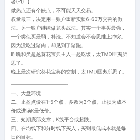
者(-1) 】
做热点还有个缺点，不可能天天交易。
权量最三，决定用一账户重新实验6-60万交割的做
法。另一账户继续做龙头战法。其实一个事买最强，
一个类似买最弱，补涨。不知道会不会思维上冲突。
因为没吃过猪肉，却见到了猪跑。
昨晚和类超越葵花宝典主人一起吃饭，太TMD匪夷所
思了。
晚上最次研究葵花宝典的交割，太TMD匪夷所思了。
———————————-
一、大盘环境
二、止盈点设在1-5个点，多数为3个点。止损为成本
价或进场K最低价。
三、短期底部支撑，K线平台或超跌。
四、在均线下和分时线下买入，买到最低成本就是每
日的目标。